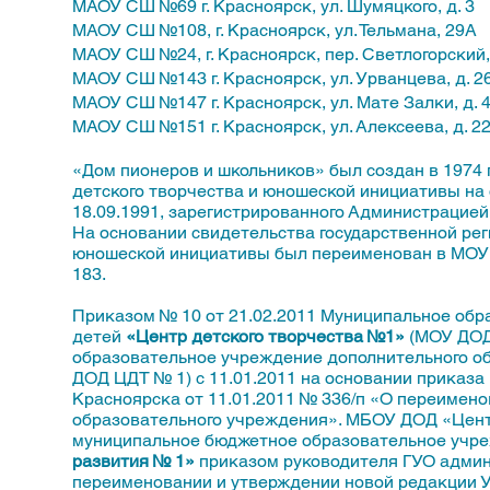
МАОУ СШ №69 г. Красноярск, ул. Шумяцкого, д. 3
МАОУ СШ №108, г. Красноярск, ул. Тельмана, 29А
МАОУ СШ №24, г. Красноярск, пер. Светлогорский, 
МАОУ СШ №143 г. Красноярск, ул. Урванцева, д. 2
МАОУ СШ №147 г. Красноярск, ул. Мате Залки, д. 
МАОУ СШ №151 г. Красноярск, ул. Алексеева, д. 2
«Дом пионеров и школьников» был создан в 1974 г
детского творчества и юношеской инициативы на
18.09.1991, зарегистрированного Администрацией 
На основании свидетельства государственной рег
юношеской инициативы был переименован в МОУ 
183.
Приказом № 10 от 21.02.2011 Муниципальное обр
детей
«Центр детского творчества №1»
(МОУ ДОД
образовательное учреждение дополнительного об
ДОД ЦДТ № 1) с 11.01.2011 на основании приказа
Красноярска от 11.01.2011 № 336/п «О переимено
образовательного учреждения». МБОУ ДОД «Цент
муниципальное бюджетное образовательное учр
развития № 1»
приказом руководителя ГУО админис
переименовании и утверждении новой редакции У