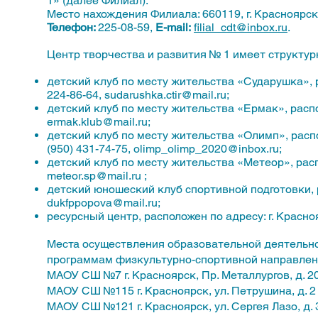
1» (далее Филиал).
Место нахождения Филиала: 660119, г. Красноярск,
Телефон:
225-08-59,
E-mail:
filial_cdt@inbox.ru
.
Центр творчества и развития № 1 имеет структу
детский клуб по месту жительства «Сударушка», ра
224-86-64,
sudarushka.ctir@mail.ru
;
детский клуб по месту жительства «Ермак», распол
ermak.klub@mail.ru
;
детский клуб по месту жительства «Олимп», распол
(950) 431-74-75,
olimp_olimp_2020@inbox.ru
;
детский клуб по месту жительства «Метеор», распо
meteor.sp@mail.ru
;
детский юношеский клуб спортивной подготовки, 
dukfppopova@mail.ru
;
ресурсный центр, расположен по адресу: г. Красноя
Места осуществления образовательной деятельн
программам физкультурно-спортивной направлен
МАОУ СШ №7 г. Красноярск, Пр. Металлургов, д. 2
МАОУ СШ №115 г. Красноярск, ул. Петрушина, д. 2
МАОУ СШ №121 г. Красноярск, ул. Сергея Лазо, д. 